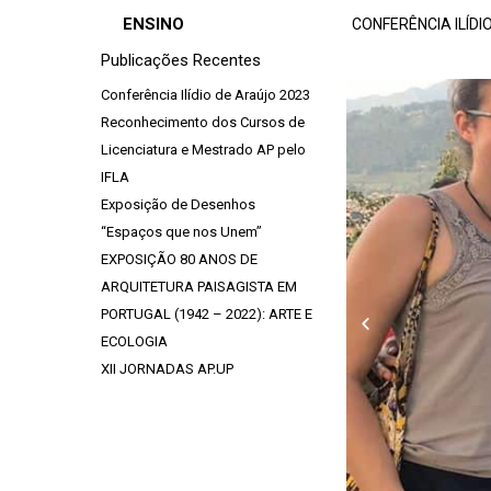
Skip
ENSINO
CONFERÊNCIA ILÍDI
to
Publicações Recentes
content
Conferência Ilídio de Araújo 2023
Reconhecimento dos Cursos de
Licenciatura e Mestrado AP pelo
IFLA
Exposição de Desenhos
“Espaços que nos Unem”
EXPOSIÇÃO 80 ANOS DE
ARQUITETURA PAISAGISTA EM
PORTUGAL (1942 – 2022): ARTE E
Previous
ECOLOGIA
XII JORNADAS AP.UP