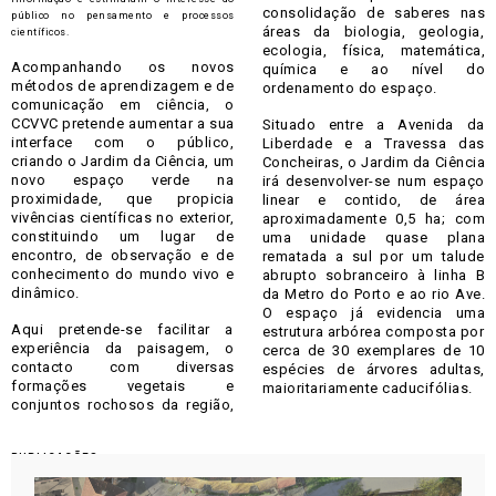
consolidação de saberes nas
público no pensamento e processos
áreas da biologia, geologia,
científicos.
ecologia, física, matemática,
Acompanhando os novos
química e ao nível do
métodos de aprendizagem e de
ordenamento do espaço.
comunicação em ciência, o
CCVVC pretende aumentar a sua
Situado entre a Avenida da
interface com o público,
Liberdade e a Travessa das
criando o Jardim da Ciência, um
Concheiras, o Jardim da Ciência
novo espaço verde na
irá desenvolver-se num espaço
proximidade, que propicia
linear e contido, de área
vivências científicas no exterior,
aproximadamente 0,5 ha; com
constituindo um lugar de
uma unidade quase plana
encontro, de observação e de
rematada a sul por um talude
conhecimento do mundo vivo e
abrupto sobranceiro à linha B
dinâmico.
da Metro do Porto e ao rio Ave.
O espaço já evidencia uma
Aqui pretende-se facilitar a
estrutura arbórea composta por
experiência da paisagem, o
cerca de 30 exemplares de 10
contacto com diversas
espécies de árvores adultas,
formações vegetais e
maioritariamente caducifólias.
conjuntos rochosos da região,
PUBLICAÇÕES​