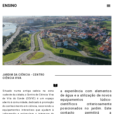
Skip
Me
ENSINO
to
CONFERÊNCIA ILÍDIO DE ARAÚJO
OBSERVATÓRIO DE PAISAGEM
content
Previous
Next
JARDIM DA CIÊNCIA - CENTRO
CIÊNCIA VIVA
B
o
a experiência com elementos
Situado numa antiga cadeia na zona
o
sudeste da cidade, o Centro de Ciência Viva
k
de água e a utilização de novos
-
de Vila do Conde (CCVVC) é um espaço
equipamentos lúdico-
o
aberto à comunidade, dedicado à promoção
científicos criteriosamente
p
do conhecimento em ciência, recorrendo a
posicionados no jardim. Este
e
equipamentos interativos que ajudam à
contacto permitirá a
n
informação e estimulam o interesse do