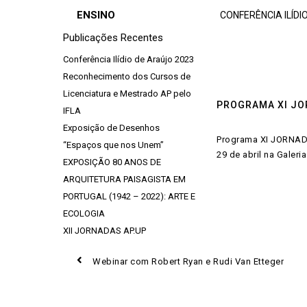
Skip
ENSINO
CONFERÊNCIA ILÍDI
to
Publicações Recentes
content
Conferência Ilídio de Araújo 2023
Reconhecimento dos Cursos de
Licenciatura e Mestrado AP pelo
PROGRAMA XI JO
IFLA
Exposição de Desenhos
Programa XI JORNAD
“Espaços que nos Unem”
29 de abril na Galer
EXPOSIÇÃO 80 ANOS DE
ARQUITETURA PAISAGISTA EM
PORTUGAL (1942 – 2022): ARTE E
ECOLOGIA
XII JORNADAS AP.UP
Prev
Webinar com Robert Ryan e Rudi Van Etteger