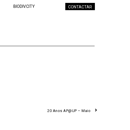
BIODIV.CITY
CONTACTAR
Next
20 Anos AP@UP – Maio