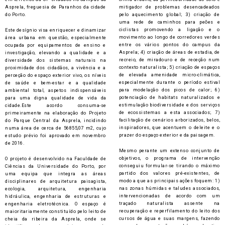
a
Asprela, freguesia de Paranhos da cidade
mitigador de problemas desencadeados
r
do Porto.
pelo aquecimento global; 3) criação de
d
uma rede de caminhos para peões e
ciclistas promovendo a ligação e o
Este desígnio visa enriquecer e dinamizar
movimento ao longo de corredores verdes
área urbana em questão, especialmente
entre os vários pontos do campus da
ocupada por equipamentos de ensino e
Asprela; 4) criação de áreas de estadia, de
investigação, elevando a qualidade e a
recreio, de miradouro e de receção num
diversidade dos sistemas naturais na
contexto naturalista; 5) criação de espaços
proximidade dos cidadãos, a vivência e a
de elevada amenidade micro-climática,
perceção do espaço exterior vivo, os níveis
especialmente durante o período estival
de saúde e bem-estar e a qualidade
para modelação dos picos de calor; 6)
ambiental total, aspetos indispensáveis
potenciação de habitats naturalizados e
para uma digna qualidade de vida da
estimulação biodiversidade e dos serviços
cidade.Este acordo consuma-se
de ecossistemas a esta associados; 7)
primeiramente na elaboração do Projeto
facilitação de cenários arborizados, belos,
do Parque Central da Asprela, incidindo
inspiradores, que acentuem o deleite e o
numa área de cerca de 56855,07 m2, cujo
prazer do espaço exterior e da paisagem.
estudo prévio foi aprovado em novembro
de 2016.
Mesmo perante um extenso conjunto de
objetivos, o programa de intervenção
O projeto é desenvolvido na Faculdade de
conseguiu formular-se tirando o máximo
Ciências da Universidade do Porto, por
partido dos valores pré-existentes, de
uma equipa que integra as áreas
modo a que as principais ações foquem: 1)
disciplinares de arquitetura paisagista,
nas zonas húmidas e taludes associados,
ecologia, arquitetura, engenharia
intervencionadas de acordo com um
hidráulica, engenharia de estruturas e
traçado naturalista assente na
engenharia eletrotécnica. O espaço é
recuperação e reperfilamento do leito dos
maioritariamente constituído pelo leito de
cursos de água e suas margens, fazendo
cheia da ribeira da Asprela, onde se