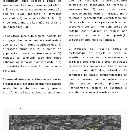
uso da vegetação arbóreo-arbustiva
identificam duas especiais zonas de
existente, da modelação do terreno e
intervenção: 1) zonas húmidas (24.739,63
enrocamentos; 2) nas zonas secas,
m2) – de cotas baixas correspondentes às
intervencionadas com um traçado mais
ribeiras, suas margens e lameiros
eclético e geometrizado, estruturado por
associados; 2) zonas secas (32.115,44 m2)
clareiras, bordaduras e pequenos bosques,
– de cotas mais altas não sujeitas a
acessíveis por caminhos com zonas de
inundação regular.
estadia, oportunidades de recreio não
equipado e zonas de plantação
Os objetivos gerais do projeto incidem na
sensorialmente mais sofisticada.
mitigação das consequências ambientais
que se estimam como resultado das: 1)
O processo de trabalho segue a
alterações climáticas; 2) aumento da
metodologia de projeto e obra de
população humana nas áreas urbanas; 3)
arquitetura paisagista. Inicia-se com uma
retração da permeabilidade dos solos
definição programática e progride através
urbanos; 4) perda de biodiversidade; e 5)
de fases aproximativas e exploratórias até
diminuição do contacto humano com a
níveis mais definidos, afinados às
natureza.
condições do local e pormenorizados de
modo a poderem ser concretizados em
Os seus objetivos específicos assentam na
obra: estudo prévio, projeto de
organização e desenho de um novo parque
licenciamento, projeto de execução e
verde, de acordo com um programa
assistência técnica (durante a obra).
multifuncional que explora os seguintes
PUBLICAÇÕES​