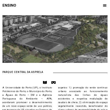
Skip
Me
ENSINO
to
CONFERÊNCIA ILÍDIO DE ARAÚJO
OBSERVATÓRIO DE PAISAGEM
content
Previous
Next
PARQUE CENTRAL DA ASPRELA
B
V
o
r
A Universidade do Porto (UP), o Instituto
aspetos: 1) promoção do verde contínuo
o
-
Politécnico do Porto, o Município do Porto,
k
c
urbano associado ao funcionamento
-
a
a Águas do Porto – EM e a Agência
naturalista das linhas de águas
o
r
Portuguesa do Ambiente – APA,
existentes e respetiva modulação de
p
d
acordaram promover o desenvolvimento
caudais de cheia; 2) otimização do espaço
e
b
de um novo espaço verde de uso público,
vegetalmente revestido, beneficiador do
n
o
em terrenos da UP situados no Campus da
clima urbano, da permeabilidade do solo e