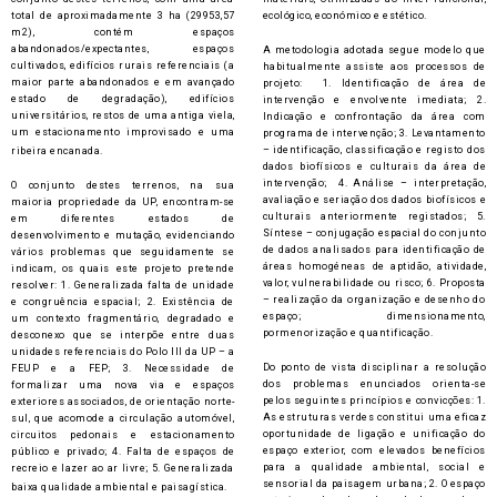
a
total de aproximadamente 3 ha (29953,57
ecológico, económico e estético.
r
m2), contém espaços
d
abandonados/expectantes, espaços
A metodologia adotada segue modelo que
cultivados, edifícios rurais referenciais (a
habitualmente assiste aos processos de
maior parte abandonados e em avançado
projeto: 1. Identificação de área de
estado de degradação), edifícios
intervenção e envolvente imediata; 2.
universitários, restos de uma antiga viela,
Indicação e confrontação da área com
um estacionamento improvisado e uma
programa de intervenção; 3. Levantamento
– identificação, classificação e registo dos
ribeira encanada.
dados biofísicos e culturais da área de
intervenção; 4. Análise – interpretação,
O conjunto destes terrenos, na sua
avaliação e seriação dos dados biofísicos e
maioria propriedade da UP, encontram-se
culturais anteriormente registados; 5.
em diferentes estados de
Síntese – conjugação espacial do conjunto
desenvolvimento e mutação, evidenciando
de dados analisados para identificação de
vários problemas que seguidamente se
áreas homogéneas de aptidão, atividade,
indicam, os quais este projeto pretende
valor, vulnerabilidade ou risco; 6. Proposta
resolver: 1. Generalizada falta de unidade
– realização da organização e desenho do
e congruência espacial; 2. Existência de
espaço; dimensionamento,
um contexto fragmentário, degradado e
pormenorização e quantificação.
desconexo que se interpõe entre duas
unidades referenciais do Polo III da UP – a
Do ponto de vista disciplinar a resolução
FEUP e a FEP; 3. Necessidade de
dos problemas enunciados orienta-se
formalizar uma nova via e espaços
pelos seguintes princípios e convicções: 1.
exteriores associados, de orientação norte-
As estruturas verdes constitui uma eficaz
sul, que acomode a circulação automóvel,
oportunidade de ligação e unificação do
circuitos pedonais e estacionamento
espaço exterior, com elevados benefícios
público e privado; 4. Falta de espaços de
para a qualidade ambiental, social e
recreio e lazer ao ar livre; 5. Generalizada
sensorial da paisagem urbana; 2. O espaço
baixa qualidade ambiental e paisagística.