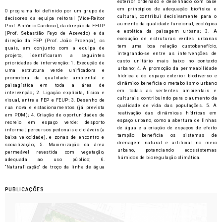
exterior ordenado e desenhado com base
em princípios de adequação biofísica e
O programa foi definido por um grupo de
cultural, contribui decisivamente para o
decisores da equipa reitoral (Vice-Reitor
aumento da qualidade funcional, ecológica
Prof. António Cardoso), da direção da FEUP
e estética da paisagem urbana; 3. A
(Prof. Sebastião Feyo de Azevedo) e da
execução de estruturas verdes urbanas
direção da FEP (Prof. João Proença), os
tem uma boa relação custobenefício,
quais, em conjunto com a equipa de
integrando-se entre as intervenções de
projeto, identificaram a seguintes
custo unitário mais baixo no contexto
prioridades de intervenção: 1. Execução de
urbano; 4. A promoção da permeabilidade
uma estrutura verde unificadora e
hídrica e do espaço exterior biodiverso e
promotora da qualidade ambiental e
dinâmico beneficia o metabolismo urbano
paisagística em toda a área de
em todas as vertentes ambientais e
intervenção; 2. Ligação explícita, física e
culturais, contribuindo para o aumento da
visual, entre a FEP e FEUP; 3. Desenho de
qualidade de vida das populações. 5. A
rua nova e estacionamentos (já prevista
reativação das dinâmicas hídricas em
em PDM); 4. Criação de oportunidades de
espaço urbano, como a abertura de linhas
recreio em espaço verde: desporto
de água e a criação de espaços de efeito
informal, percursos pedonais e cicláveis (a
tampão beneficia os sistemas de
baixa velocidade), e zonas de encontro e
drenagem natural e artificial no meio
socialização; 5. Maximização da área
urbano, potenciando ecossistemas
permeável revestida com vegetação,
húmidos de bioregulação climática.
adequada ao uso público; 6.
“Naturalização” de troço da linha de água
PUBLICAÇÕES​