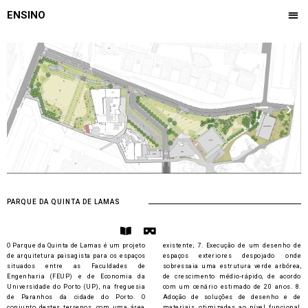
Skip
Me
ENSINO
to
CONFERÊNCIA ILÍDIO DE ARAÚJO
OBSERVATÓRIO DE PAISAGEM
content
Previous
Next
PARQUE DA QUINTA DE LAMAS
B
V
o
r
O Parque da Quinta de Lamas é um projeto
existente; 7. Execução de um desenho de
o
-
de arquitetura paisagista para os espaços
k
c
espaços exteriores despojado onde
-
a
situados entre as Faculdades de
sobressaia uma estrutura verde arbórea,
o
r
Engenharia (FEUP) e de Economia da
de crescimento médio-rápido, de acordo
p
d
Universidade do Porto (UP), na freguesia
com um cenário estimado de 20 anos. 8.
e
b
de Paranhos da cidade do Porto. O
Adoção de soluções de desenho e de
n
o
conjunto destes terrenos, com uma área
materiais, otimizadas ao nível funcional,